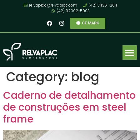
relvaplac@relvaplac.com
(42) 3436-1264
(42) 92002-5903
CE MARK
Category:
blog
Caderno de detalhamento
de construções em steel
frame