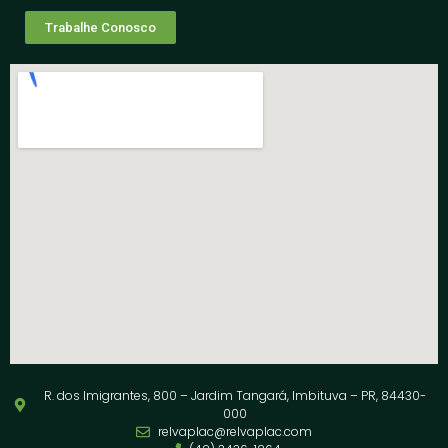
Trabalhe Conosco
R. dos Imigrantes, 800 – Jardim Tangará, Imbituva – PR, 84430-
000
relvaplac@relvaplac.com