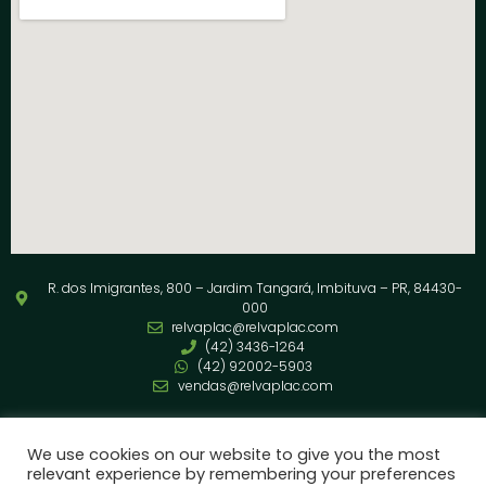
R. dos Imigrantes, 800 – Jardim Tangará, Imbituva – PR, 84430-
000
relvaplac@relvaplac.com
(42) 3436-1264
(42) 92002-5903
vendas@relvaplac.com
Siga nossas redes
We use cookies on our website to give you the most
relevant experience by remembering your preferences