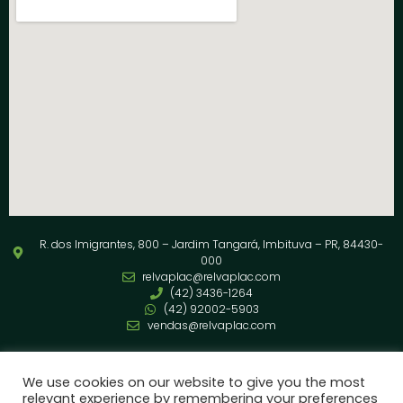
R. dos Imigrantes, 800 – Jardim Tangará, Imbituva – PR, 84430-
000
relvaplac@relvaplac.com
(42) 3436-1264
(42) 92002-5903
vendas@relvaplac.com
Siga nossas redes
We use cookies on our website to give you the most
relevant experience by remembering your preferences