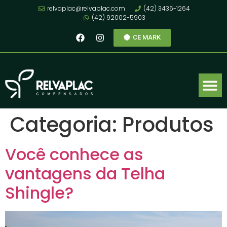
relvaplac@relvaplac.com
(42) 3436-1264
(42) 92002-5903
CE MARK
Categoria:
Produtos
Você conhece as
vantagens da Telha
Shingle?