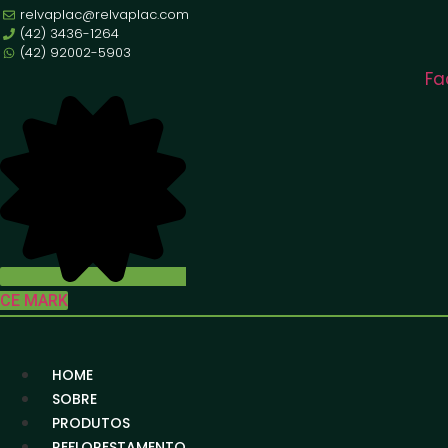
Pular
relvaplac@relvaplac.com
para
(42) 3436-1264
(42) 92002-5903
o
Fa
conteúdo
CE MARK
HOME
SOBRE
PRODUTOS
REFLORESTAMENTO