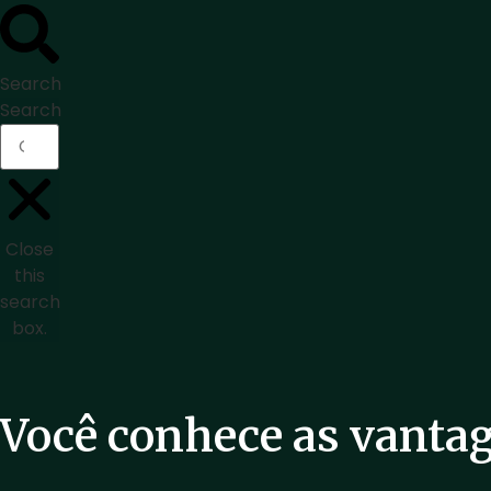
Search
Search
Close
this
search
box.
Você conhece as vantag